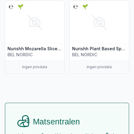
Vis flere detaljer for produktet "Nurishh Mozarella Slices 20
Vis flere detaljer for produkt
Nurishh Mozarella Slices 200g
Nurishh Plant Based Spread Garlic & Herbs 130g
BEL NORDIC
BEL NORDIC
Ingen prisdata
Ingen prisdata