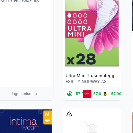
ESSITY NORWAY AS
Ultra Mini Truseinnlegg, 28 stk
ESSITY NORWAY AS
Ingen prisdata
57.90,-
57.90,-
57.90,-
s flere detaljer for produktet "Intimawear Hipster menstruse Sort
Vis flere detaljer for produktet "
V