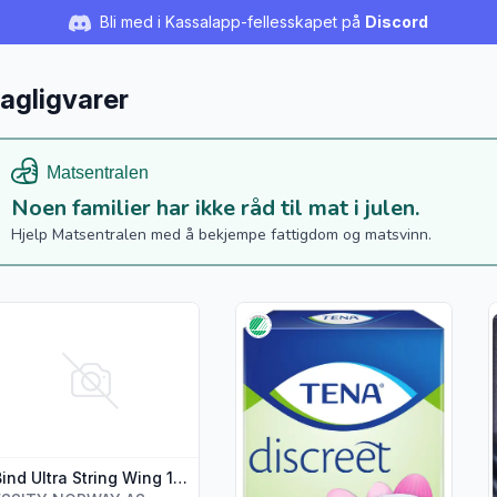
Bli med i Kassalapp-fellesskapet på
Discord
agligvarer
Noen familier har ikke råd til mat i julen.
Hjelp Matsentralen med å bekjempe fattigdom og matsvinn.
s flere detaljer for produktet "Bind Ultra String Wing 12 stk"
Vis flere detaljer for produktet "
V
Bind Ultra String Wing 12 stk