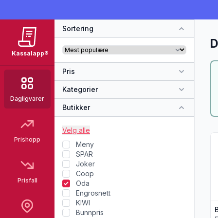
Sortering
D
Kassalapp®
Pris
Kategorier
Dagligvarer
Butikker
Velg alle
Vi
Prishopp
Meny
SPAR
Joker
Coop
Prisfall
Oda
Engrosnett
KIWI
Bunnpris