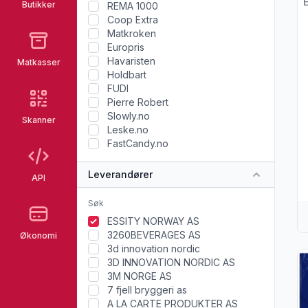
Butikker
REMA 1000
Coop Extra
Matkroken
Europris
Havaristen
Matkasser
Holdbart
FUDI
Pierre Robert
Slowly.no
Skanner
Leske.no
FastCandy.no
Leverandører
API
ESSITY NORWAY AS
3260BEVERAGES AS
Økonomi
3d innovation nordic
Vi
3D INNOVATION NORDIC AS
3M NORGE AS
7 fjell bryggeri as
A LA CARTE PRODUKTER AS