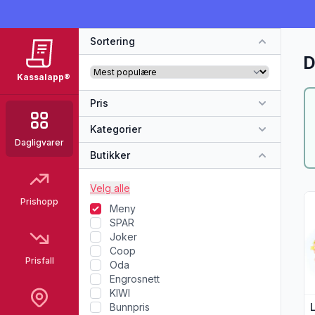
Sortering
D
Kassalapp®
Pris
Kategorier
Dagligvarer
Butikker
Velg alle
Vi
Prishopp
Meny
SPAR
Joker
Coop
Prisfall
Oda
Engrosnett
KIWI
Bunnpris