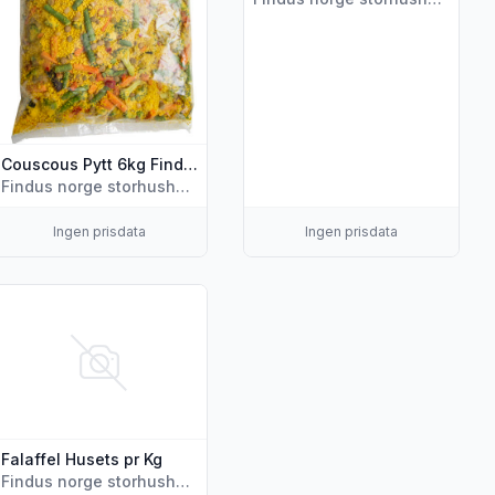
Couscous Pytt 6kg Findus
Findus norge storhusholdning
Ingen prisdata
Ingen prisdata
Grønnsaker Grillet Rustica pr Kg"
is flere detaljer for produktet "Falaffel Husets pr Kg"
Falaffel Husets pr Kg
Findus norge storhusholdning