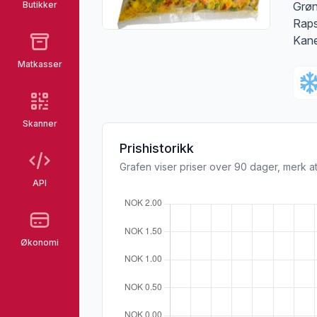
Butikker
Grøn
Raps
Kane
Matkasser
Skanner
Prishistorikk
Grafen viser priser over 90 dager, merk at
API
Økonomi