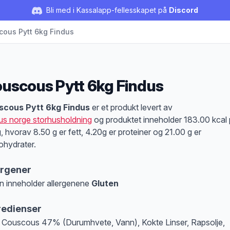
Bli med i Kassalapp-fellesskapet på
Discord
ous Pytt 6kg Findus
uscous Pytt 6kg Findus
duktbeskrivelse
scous Pytt 6kg Findus
er et produkt levert av
us norge storhusholdning
og produktet inneholder 183.00 kcal 
, hvorav 8.50 g er fett, 4.20g er proteiner og 21.00 g er
ohydrater.
ergener
n inneholder allergenene
Gluten
at denne informasjonen er bare til informasjon, sjekk pakkningen og innholdsbesk
redienser
 Couscous 47% (Durumhvete, Vann), Kokte Linser, Rapsolje,