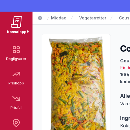
Middag
Vegetarretter
Cousc
Matvarer
Kassalapp®
Co
Dagligvarer
Pro
Cou
Find
100g
karb
Prishopp
All
Vare
Prisfall
Merk
Ing
Kokt