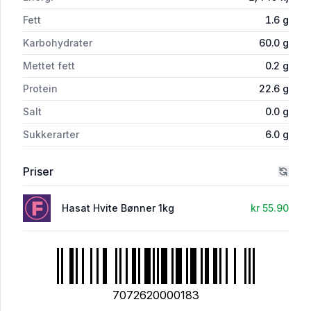
Fett
1.6
g
Karbohydrater
60.0
g
Mettet fett
0.2
g
Protein
22.6
g
Salt
0.0
g
Sukkerarter
6.0
g
Priser
Hasat Hvite Bønner 1kg
kr 55.90
7072620000183