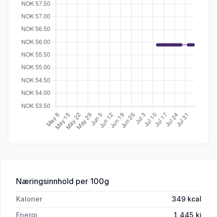
for 'Hasat Hvite Bønner 1kg'
Næringsinnhold
per 100g
Kalorier
349
kcal
Energi
1,445
kj