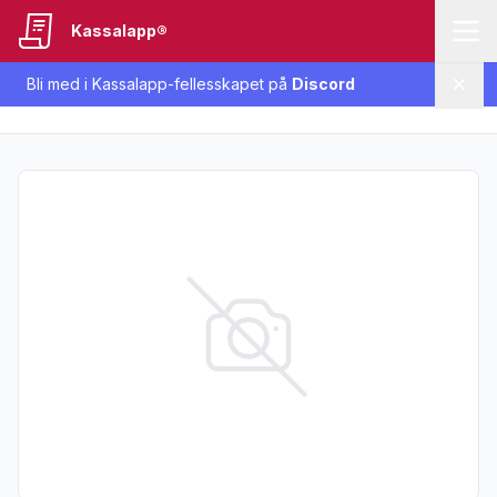
Kassalapp®
Bli med i Kassalapp-fellesskapet på
Discord
Lukk