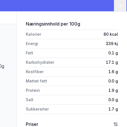
Lu
for 'Tromspotet 2 kg'
Næringsinnhold
per 100g
Kalorier
80
kcal
Energi
339
kj
Fett
0.1
g
Karbohydrater
17.1
g
90g
Kostfiber
1.6
g
Mettet fett
0.0
g
Protein
1.9
g
Salt
0.0
g
Sukkerarter
1.7
g
Priser