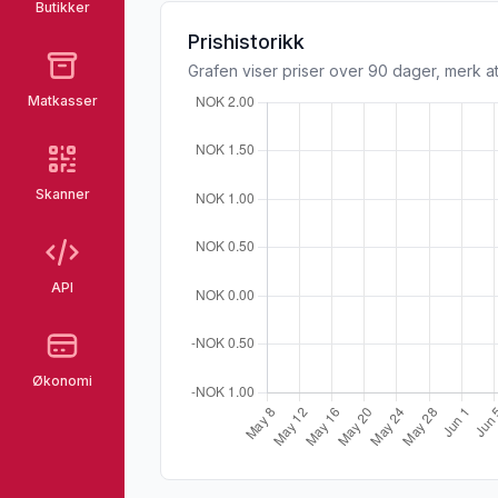
Butikker
Prishistorikk
Grafen viser priser over 90 dager, merk at
Matkasser
Skanner
API
Økonomi