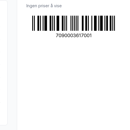
Ingen priser å vise
7090003617001