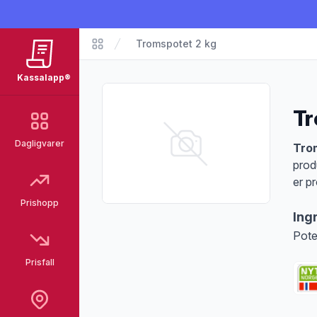
Tromspotet 2 kg
Matvarer
Kassalapp®
Tr
Dagligvarer
Pro
Tro
prod
er p
Prishopp
Ing
Pote
Prisfall