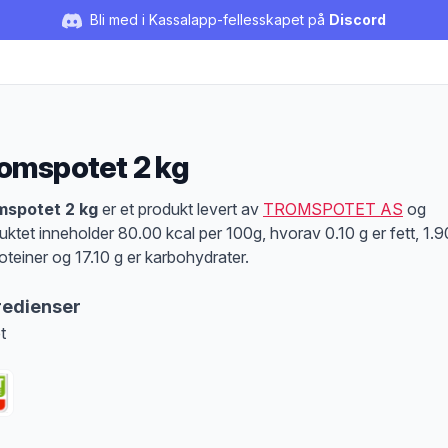
Bli med i Kassalapp-fellesskapet på
Discord
omspotet 2 kg
duktbeskrivelse
mspotet 2 kg
er et produkt levert av
TROMSPOTET AS
og
uktet inneholder 80.00 kcal per 100g, hvorav 0.10 g er fett, 1.
roteiner og 17.10 g er karbohydrater.
redienser
t