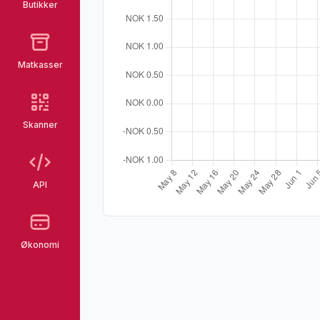
Butikker
Matkasser
Skanner
API
Økonomi