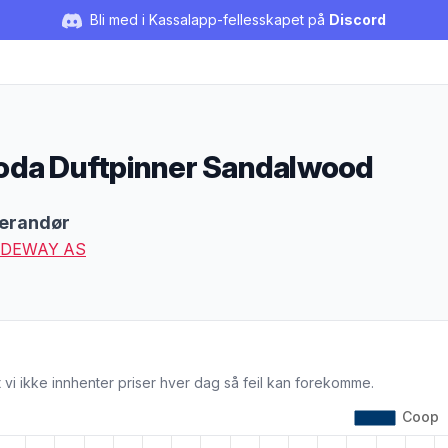
Bli med i Kassalapp-fellesskapet på
Discord
da Duftpinner Sandalwood
duktbeskrivelse
erandør
DEWAY AS
 vi ikke innhenter priser hver dag så feil kan forekomme.