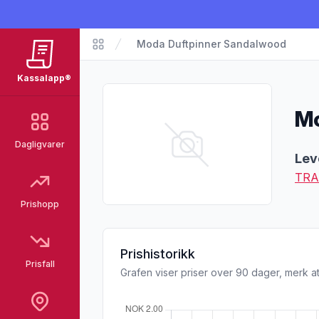
Moda Duftpinner Sandalwood
Matvarer
Kassalapp®
Mo
Dagligvarer
Pro
Lev
TRA
Prishopp
Prishistorikk
Prisfall
Grafen viser priser over 90 dager, merk at