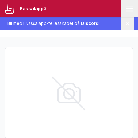
Kassalapp®
Bli med i Kassalapp-fellesskapet på
Discord
Lukk