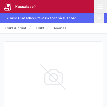
Kassalapp®
Bli med i Kassalapp-fellesskapet på
Discord
Lukk
Frukt & grønt
Frukt
Ananas