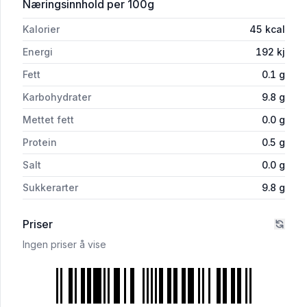
for 'Smågodt Ananas 120g Cevita'
Næringsinnhold
per 100g
Kalorier
45
kcal
Energi
192
kj
Fett
0.1
g
Karbohydrater
9.8
g
Mettet fett
0.0
g
Protein
0.5
g
Salt
0.0
g
Sukkerarter
9.8
g
Priser
Ingen priser å vise