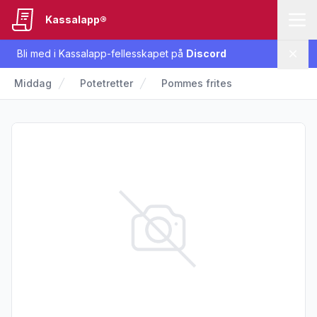
Kassalapp®
Bli med i Kassalapp-fellesskapet på
Discord
Lukk
Middag
Potetretter
Pommes frites