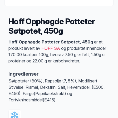
Hoff Opphøgde Potteter
Søtpotet, 450g
Produktbeskrivelse
Hoff Opphøgde Potteter Søtpotet, 450g
er et
produkt levert av
HOFF SA
og produktet inneholder
170.00 kcal per 100g, hvorav 7.50 g er fett, 1.50g er
proteiner og 22.00 g er karbohydrater.
Ingredienser
Søtpoteter (80%), Rapsolje (7, 5%), Modifisert
Stivelse, Rismel, Dekstrin, Salt, Hevemiddel, (E500,
E450), Farge(Paprikaekstrakt) og
Fortykningsmiddel(E415)