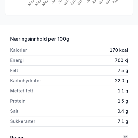
for 'Hoff Opphøgde Potteter Søtpotet,
Næringsinnhold
per 100g
Kalorier
170
kcal
Energi
700
kj
Fett
7.5
g
Karbohydrater
22.0
g
Mettet fett
1.1
g
Protein
1.5
g
Salt
0.4
g
Sukkerarter
7.1
g
Priser