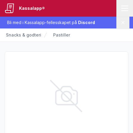
Kassalapp®
Bli med i Kassalapp-fellesskapet på
Discord
Lukk
Snacks & godteri
Pastiller