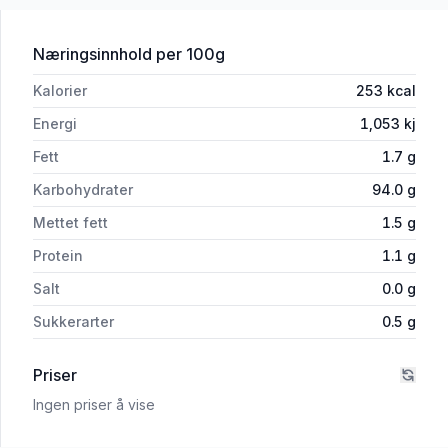
for 'Fisherman's Friend Chocolate Mint
Næringsinnhold
per 100g
Kalorier
253
kcal
Energi
1,053
kj
Fett
1.7
g
Karbohydrater
94.0
g
Mettet fett
1.5
g
Protein
1.1
g
Salt
0.0
g
Sukkerarter
0.5
g
Priser
Ingen priser å vise