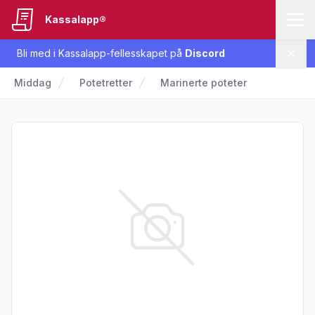
Kassalapp®
Bli med i Kassalapp-fellesskapet på
Discord
Lukk
Middag
Potetretter
Marinerte poteter