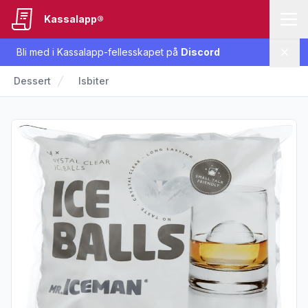
Kassalapp®
Bli med i Kassalapp-fellesskapet på
Discord
Lukk
Dessert
Isbiter