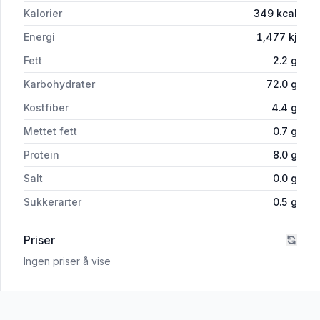
Kalorier
349
kcal
Energi
1,477
kj
Fett
2.2
g
Karbohydrater
72.0
g
Kostfiber
4.4
g
Mettet fett
0.7
g
Protein
8.0
g
Salt
0.0
g
Sukkerarter
0.5
g
Priser
Ingen priser å vise