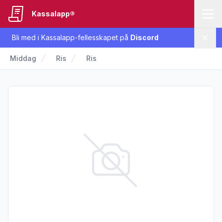
Kassalapp®
Bli med i Kassalapp-fellesskapet på
Discord
Lukk
Middag
Ris
Ris