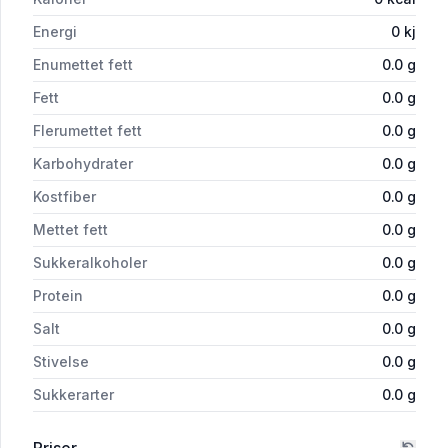
Energi
0
kj
Enumettet fett
0.0
g
Fett
0.0
g
Flerumettet fett
0.0
g
Karbohydrater
0.0
g
Kostfiber
0.0
g
Mettet fett
0.0
g
Sukkeralkoholer
0.0
g
Protein
0.0
g
Salt
0.0
g
Stivelse
0.0
g
Sukkerarter
0.0
g
Priser