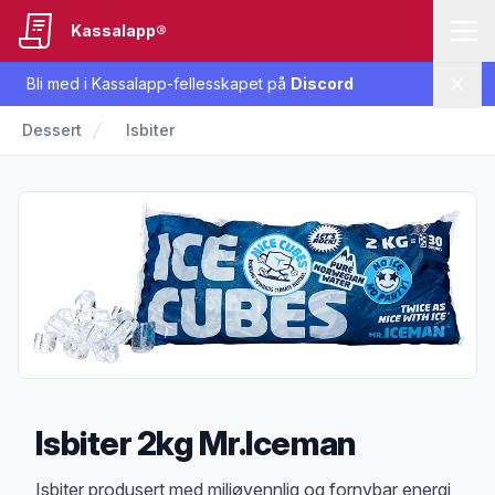
Kassalapp®
Bli med i Kassalapp-fellesskapet på
Discord
Lukk
Dessert
Isbiter
Isbiter 2kg Mr.Iceman
Produktbeskrivelse
Isbiter produsert med miljøvennlig og fornybar energi