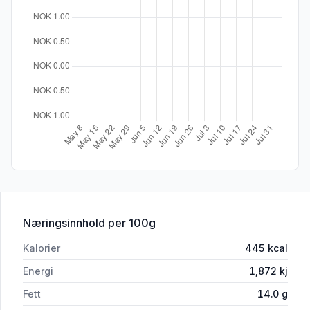
for 'Poppa Chips Søtpotet Rømme&Urt
Næringsinnhold
per 100g
Kalorier
445
kcal
Energi
1,872
kj
Fett
14.0
g