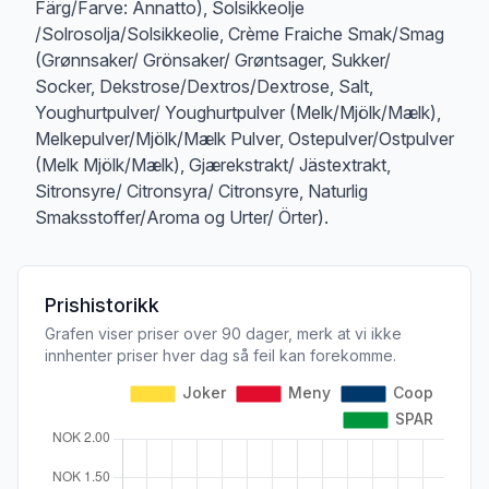
Färg/Farve: Annatto), Solsikkeolje
/Solrosolja/Solsikkeolie, Crème Fraiche Smak/Smag
(Grønnsaker/ Grönsaker/ Grøntsager, Sukker/
Socker, Dekstrose/Dextros/Dextrose, Salt,
Youghurtpulver/ Youghurtpulver (Melk/Mjölk/Mælk),
Melkepulver/Mjölk/Mælk Pulver, Ostepulver/Ostpulver
(Melk Mjölk/Mælk), Gjærekstrakt/ Jästextrakt,
Sitronsyre/ Citronsyra/ Citronsyre, Naturlig
Smaksstoffer/Aroma og Urter/ Örter).
Prishistorikk
Grafen viser priser over 90 dager, merk at vi ikke
innhenter priser hver dag så feil kan forekomme.