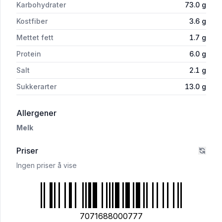
Karbohydrater
73.0
g
Kostfiber
3.6
g
Mettet fett
1.7
g
Protein
6.0
g
Salt
2.1
g
Sukkerarter
13.0
g
i 'Poppa Chips Søtpotet Rømme&Urter 75g S
Allergener
Melk
Priser
Ingen priser å vise
7071688000777