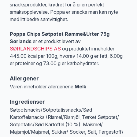
snacksprodukter, krydret for å gi en perfekt
smaksopplevelse. Poppa er snacks man kan nyte
med litt bedre samvittighet.
Poppa Chips Søtpotet Rømme&Urter 75g
Sørlands
er et produkt levert av
SØRLANDSCHIPS AS
og produktet inneholder
445.00 kcal per 100g, hvorav 14.00 g er fett, 6.00g
er proteiner og 73.00 g er karbohydrater.
Allergener
Varen inneholder allergenene
Melk
Merk
at denne informasjonen er bare til informasjon, sjekk pakkningen og 
Ingredienser
Søtpotsnacks/Sötpotatissnacks/Sød
Kartoffelsnacks (Rismel/Rismjöl, Tørket Søtpotet/
Sötpotatis/Sød Kartoffel (10 %), Maismel/
Majsmjöl/Majsmel, Sukker/ Socker, Salt, Fargestoff/