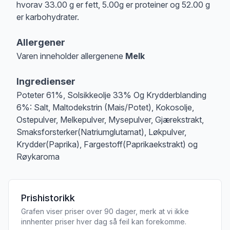
hvorav 33.00 g er fett, 5.00g er proteiner og 52.00 g
er karbohydrater.
Allergener
Varen inneholder allergenene
Melk
Merk
at denne informasjonen er bare til informasjon, sjekk pakkningen og 
Ingredienser
Poteter 61%, Solsikkeolje 33% Og Krydderblanding
6%: Salt, Maltodekstrin (Mais/Potet), Kokosolje,
Ostepulver, Melkepulver, Mysepulver, Gjærekstrakt,
Smaksforsterker(Natriumglutamat), Løkpulver,
Krydder(Paprika), Fargestoff(Paprikaekstrakt) og
Røykaroma
Prishistorikk
Grafen viser priser over 90 dager, merk at vi ikke
innhenter priser hver dag så feil kan forekomme.