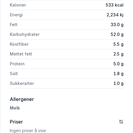
Kalorier
533
kcal
Energi
2,234
kj
Fett
33.0
g
Karbohydrater
52.0
g
Kostfiber
5.5
g
Mettet fett
2.5
g
Protein
5.0
g
Salt
1.8
g
Sukkerarter
1.0
g
i 'Potetsticks 225g Kims'
Allergener
Melk
Priser
Ingen priser å vise