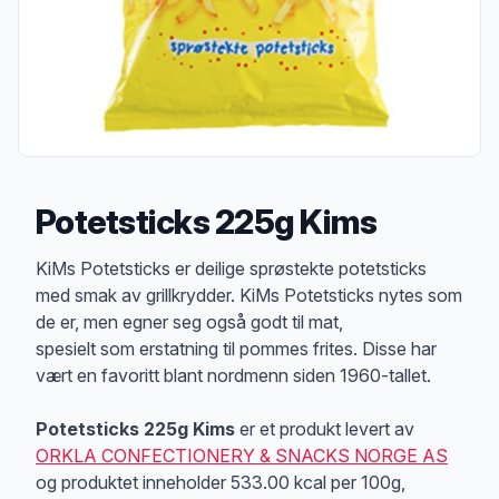
Potetsticks 225g Kims
Produktbeskrivelse
KiMs Potetsticks er deilige sprøstekte potetsticks
med smak av grillkrydder. KiMs Potetsticks nytes som
de er, men egner seg også godt til mat,
spesielt som erstatning til pommes frites. Disse har
vært en favoritt blant nordmenn siden 1960-tallet.
Potetsticks 225g Kims
er et produkt levert av
ORKLA CONFECTIONERY & SNACKS NORGE AS
og produktet inneholder 533.00 kcal per 100g,