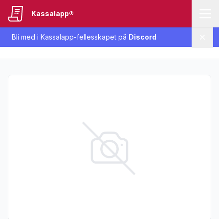
Kassalapp®
Bli med i Kassalapp-fellesskapet på
Discord
Lukk