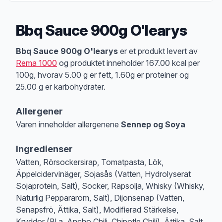
Bbq Sauce 900g O'learys
Produktbeskrivelse
Bbq Sauce 900g O'learys
er et produkt levert av
Rema 1000
og produktet inneholder 167.00 kcal per
100g, hvorav 5.00 g er fett, 1.60g er proteiner og
25.00 g er karbohydrater.
Allergener
Varen inneholder allergenene
Sennep og Soya
Merk
at denne informasjonen er bare til informasjon, sjekk pakkningen og 
Ingredienser
Vatten, Rörsockersirap, Tomatpasta, Lök,
Äppelcidervinäger, Sojasås (Vatten, Hydrolyserat
Sojaprotein, Salt), Socker, Rapsolja, Whisky (Whisky,
Naturlig Peppararom, Salt), Dijonsenap (Vatten,
Senapsfrö, Ättika, Salt), Modifierad Stärkelse,
Kryddor (Bl.a. Ancho Chili, Chipotle Chili), Ättika, Salt,