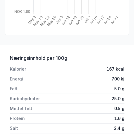
for 'Bbq Sauce 900g O'learys'
Næringsinnhold
per 100g
Kalorier
167
kcal
Energi
700
kj
Fett
5.0
g
Karbohydrater
25.0
g
Mettet fett
0.5
g
Protein
1.6
g
Salt
2.4
g