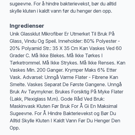
sugeevne. For å hindre bakterievekst, bør du alltid
skylle kluten i kaldt vann før du henger den opp.
Ingredienser
Unik Glassklut Mikrofiber Er Utmerket Til Bruk På
Glass, Vindu Og Speil. Inneholder: 80% Polyester -
20% Polyamid Str.: 35 X 35 Cm Kan Vaskes Ved 60
Grader C. Må Ikke Blekes. Må Ikke Tørkes I
Tørketrommel. Må Ikke Strykes. Må Ikke Renses. Kan
Vaskes Min. 200 Ganger. Krymper Maks 6% Etter
Vask. Advarsel: Unngå Varme Flater - Fibrene Kan
Smelte. Vaskes Separat De Første Gangene. Unngå
Bruk Av Tøymykner. Brukes Forsiktig På Myke Flater
(Lakk, Plexiglass M.m). Gode Råd Ved Bruk:
Maskinvask Kluten Før Bruk For Å Gi En Maksimal
Sugeevne. For Å Hindre Bakterievekst og Bør Du
Alltid Skylle Kluten I Kaldt Vann Før Du Henger Den
Opp.