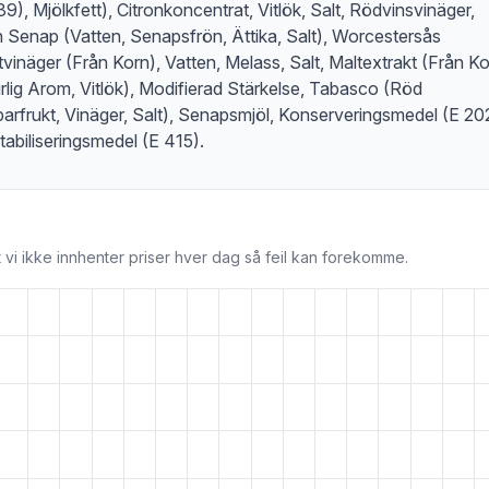
39), Mjölkfett), Citronkoncentrat, Vitlök, Salt, Rödvinsvinäger,
n Senap (Vatten, Senapsfrön, Ättika, Salt), Worcestersås
tvinäger (Från Korn), Vatten, Melass, Salt, Maltextrakt (Från Ko
rlig Arom, Vitlök), Modifierad Stärkelse, Tabasco (Röd
arfrukt, Vinäger, Salt), Senapsmjöl, Konserveringsmedel (E 20
tabiliseringsmedel (E 415).
 vi ikke innhenter priser hver dag så feil kan forekomme.