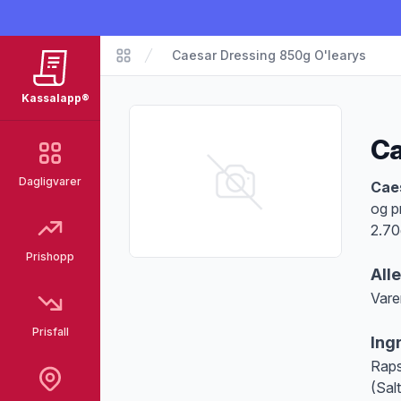
Caesar Dressing 850g O'learys
Matvarer
Kassalapp®
Ca
Dagligvarer
Pro
Cae
og p
2.70
Prishopp
All
Vare
Merk
Prisfall
Ing
Raps
(Sal