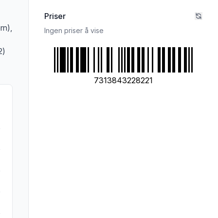
Priser
rn),
Ingen priser å vise
2)
7313843228221