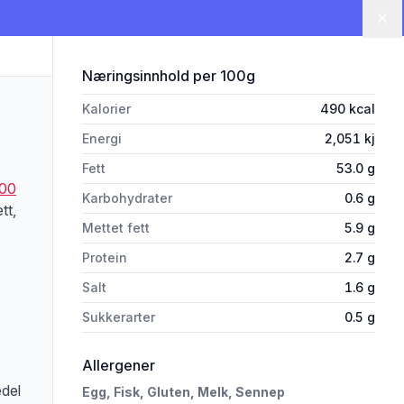
Lu
for 'Caesar Dressing 850g O'le
Næringsinnhold
per 100g
Kalorier
490
kcal
Energi
2,051
kj
Fett
53.0
g
00
Karbohydrater
0.6
g
tt,
Mettet fett
5.9
g
Protein
2.7
g
Salt
1.6
g
Sukkerarter
0.5
g
rivelsen nøye om du har allergier, vi tar forbehold om at det kan være feil i da
i 'Caesar Dressing 850g O'learys'
Allergener
edel
Egg,
Fisk,
Gluten,
Melk,
Sennep