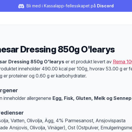
Bli med i Kassalapp-fellesskapet på
Discord
esar Dressing 850g O'learys
duktbeskrivelse
sar Dressing 850g O'learys
er et produkt levert av
Rema 10
roduktet inneholder 490.00 kcal per 100g, hvorav 53.00 g er fe
g er proteiner og 0.60 g er karbohydrater.
ergener
n inneholder allergenene
Egg, Fisk, Gluten, Melk og Sennep
at denne informasjonen er bare til informasjon, sjekk pakkningen og innholdsbesk
redienser
olja, Vatten, Olivolja, Ägg, 4% Parmesanost, Ansjovispasta
tade Ansjovis, Olivolja, Vinäger), Ost (Ostpulver, Emulgeringsm