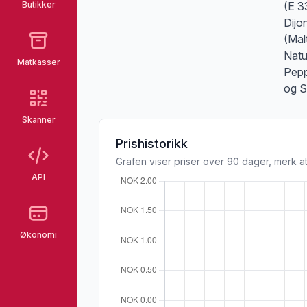
Butikker
(E 3
Dijo
(Mal
Natu
Matkasser
Pepp
og S
Skanner
Prishistorikk
Grafen viser priser over 90 dager, merk at
API
Økonomi