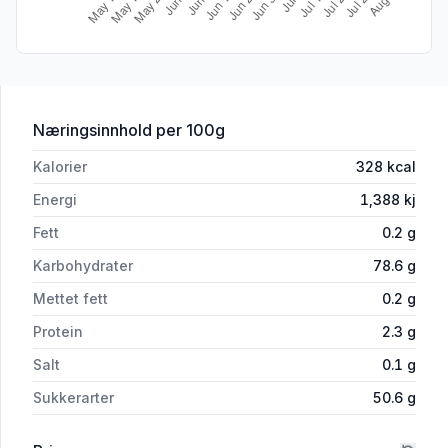
for 'Smågodt Surt 380g 5 Utvalgte Favo
Næringsinnhold
per 100g
Kalorier
328
kcal
Energi
1,388
kj
Fett
0.2
g
Karbohydrater
78.6
g
Mettet fett
0.2
g
Protein
2.3
g
Salt
0.1
g
Sukkerarter
50.6
g