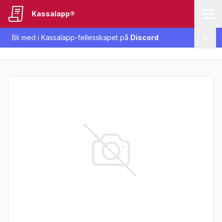
Kassalapp®
Bli med i Kassalapp-fellesskapet på
Discord
Lukk