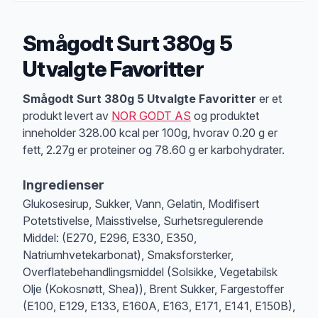
Smågodt Surt 380g 5
Utvalgte Favoritter
Produktbeskrivelse
Smågodt Surt 380g 5 Utvalgte Favoritter
er et
produkt levert av
NOR GODT AS
og produktet
inneholder 328.00 kcal per 100g, hvorav 0.20 g er
fett, 2.27g er proteiner og 78.60 g er karbohydrater.
Ingredienser
Glukosesirup, Sukker, Vann, Gelatin, Modifisert
Potetstivelse, Maisstivelse, Surhetsregulerende
Middel: (E270, E296, E330, E350,
Natriumhvetekarbonat), Smaksforsterker,
Overflatebehandlingsmiddel (Solsikke, Vegetabilsk
Olje (Kokosnøtt, Shea)), Brent Sukker, Fargestoffer
(E100, E129, E133, E160A, E163, E171, E141, E150B),