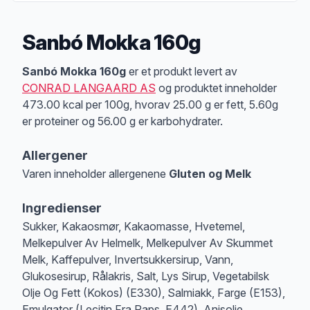
Sanbó Mokka 160g
Produktbeskrivelse
Sanbó Mokka 160g
er et produkt levert av
CONRAD LANGAARD AS
og produktet inneholder
473.00 kcal per 100g, hvorav 25.00 g er fett, 5.60g
er proteiner og 56.00 g er karbohydrater.
Allergener
Varen inneholder allergenene
Gluten og Melk
Merk
at denne informasjonen er bare til informasjon, sjekk pakkningen og 
Ingredienser
Sukker, Kakaosmør, Kakaomasse, Hvetemel,
Melkepulver Av Helmelk, Melkepulver Av Skummet
Melk, Kaffepulver, Invertsukkersirup, Vann,
Glukosesirup, Rålakris, Salt, Lys Sirup, Vegetabilsk
Olje Og Fett (Kokos) (E330), Salmiakk, Farge (E153),
Emulgator (Lecitin Fra Raps, E442), Anisolje,