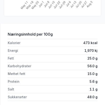
for 'Sanbó Mokka 160g'
Næringsinnhold
per 100g
Kalorier
473
kcal
Energi
1,970
kj
Fett
25.0
g
Karbohydrater
56.0
g
Mettet fett
15.0
g
Protein
5.6
g
Salt
1.1
g
Sukkerarter
48.0
g