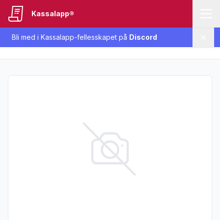
Kassalapp®
Bli med i Kassalapp-fellesskapet på
Discord
Lukk