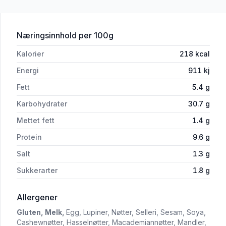
for 'Bagel med Skinke 175g Smak'
Næringsinnhold
per 100g
Kalorier
218
kcal
Energi
911
kj
Fett
5.4
g
Karbohydrater
30.7
g
Mettet fett
1.4
g
Protein
9.6
g
Salt
1.3
g
Sukkerarter
1.8
g
i 'Bagel med Skinke 175g Smak'
Allergener
Gluten,
Melk,
Egg,
Lupiner,
Nøtter,
Selleri,
Sesam,
Soya,
Cashewnøtter,
Hasselnøtter,
Macademiannøtter,
Mandler,