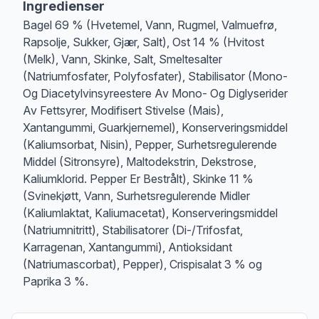
Ingredienser
Bagel 69 % (Hvetemel, Vann, Rugmel, Valmuefrø,
Rapsolje, Sukker, Gjær, Salt), Ost 14 % (Hvitost
(Melk), Vann, Skinke, Salt, Smeltesalter
(Natriumfosfater, Polyfosfater), Stabilisator (Mono-
Og Diacetylvinsyreestere Av Mono- Og Diglyserider
Av Fettsyrer, Modifisert Stivelse (Mais),
Xantangummi, Guarkjernemel), Konserveringsmiddel
(Kaliumsorbat, Nisin), Pepper, Surhetsregulerende
Middel (Sitronsyre), Maltodekstrin, Dekstrose,
Kaliumklorid. Pepper Er Bestrålt), Skinke 11 %
(Svinekjøtt, Vann, Surhetsregulerende Midler
(Kaliumlaktat, Kaliumacetat), Konserveringsmiddel
(Natriumnitritt), Stabilisatorer (Di-/Trifosfat,
Karragenan, Xantangummi), Antioksidant
(Natriumascorbat), Pepper), Crispisalat 3 % og
Paprika 3 %.