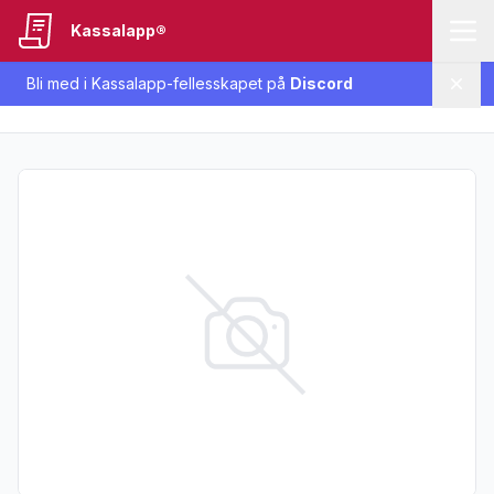
Kassalapp®
Bli med i Kassalapp-fellesskapet på
Discord
Lukk