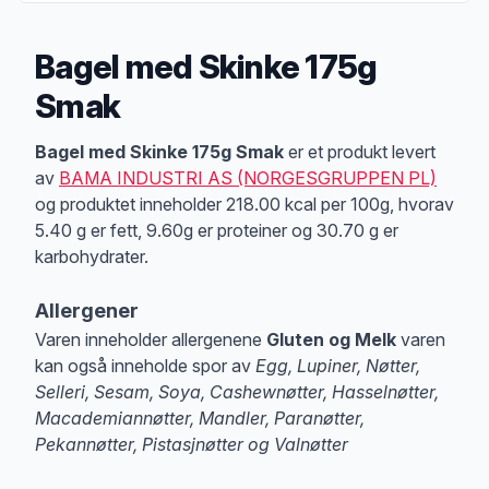
Bagel med Skinke 175g
Smak
Produktbeskrivelse
Bagel med Skinke 175g Smak
er et produkt levert
av
BAMA INDUSTRI AS (NORGESGRUPPEN PL)
og produktet inneholder 218.00 kcal per 100g, hvorav
5.40 g er fett, 9.60g er proteiner og 30.70 g er
karbohydrater.
Allergener
Varen inneholder allergenene
Gluten og Melk
varen
kan også inneholde spor av
Egg, Lupiner, Nøtter,
Selleri, Sesam, Soya, Cashewnøtter, Hasselnøtter,
Macademiannøtter, Mandler, Paranøtter,
Pekannøtter, Pistasjnøtter og Valnøtter
Merk
at denne informasjonen er bare til informasjon, sjekk pakkningen og 