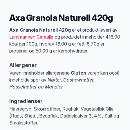
Axa Granola Naturell 420g
Produktbeskrivelse
Axa Granola Naturell 420g
er et produkt levert av
Lantmännen Cerealia
og produktet inneholder 416.00
kcal per 100g, hvorav 16.00 g er fett, 8.70g er
proteiner og 50.00 g er karbohydrater.
Allergener
Varen inneholder allergenene
Gluten
varen kan også
inneholde spor av
Nøtter, Cashewnøtter,
Hasselnøtter og Mandler
Merk
at denne informasjonen er bare til informasjon, sjekk pakkningen og 
Ingredienser
Havregryn, Sikorirotfiber, Rugflak, Vegetabilsk Olje
(Raps, Shea), Byggflak, Daddelpulver 3, 4%, Salt og
Smaksstoffer.