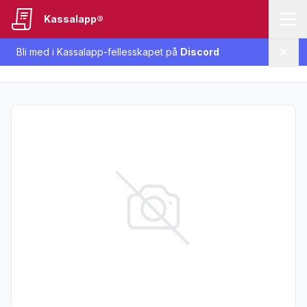
Kassalapp®
Bli med i Kassalapp-fellesskapet på
Discord
Lukk