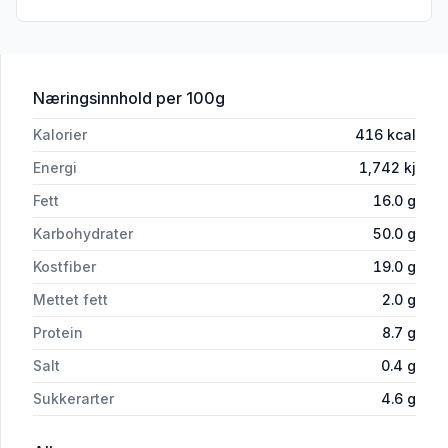
for 'Axa Granola Naturell 420g'
Næringsinnhold
per 100g
Kalorier
416
kcal
Energi
1,742
kj
Fett
16.0
g
Karbohydrater
50.0
g
Kostfiber
19.0
g
Mettet fett
2.0
g
Protein
8.7
g
Salt
0.4
g
Sukkerarter
4.6
g