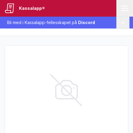
Kassalapp®
Bli med i Kassalapp-fellesskapet på
Discord
Lukk