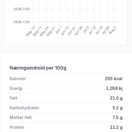
for 'Bratwurst Røkt 300g, Pølser, Br Ri
Næringsinnhold
per 100g
Kalorier
255
kcal
Energi
1,058
kj
Fett
21.0
g
Karbohydrater
5.2
g
Mettet fett
7.5
g
Protein
11.2
g