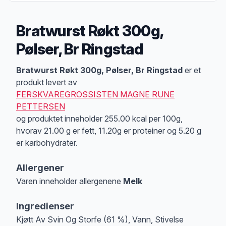
Bratwurst Røkt 300g,
Pølser, Br Ringstad
Produktbeskrivelse
Bratwurst Røkt 300g, Pølser, Br Ringstad
er et
produkt levert av
FERSKVAREGROSSISTEN MAGNE RUNE
PETTERSEN
og produktet inneholder 255.00 kcal per 100g,
hvorav 21.00 g er fett, 11.20g er proteiner og 5.20 g
er karbohydrater.
Allergener
Varen inneholder allergenene
Melk
Merk
at denne informasjonen er bare til informasjon, sjekk pakkningen og 
Ingredienser
Kjøtt Av Svin Og Storfe (61 %), Vann, Stivelse