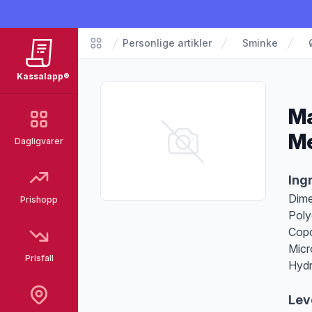
Personlige artikler
Sminke
Matvarer
Kassalapp®
Ma
M
Dagligvarer
Pro
Ing
Dime
Prishopp
Poly
Copo
Micr
Prisfall
Hydr
Lev