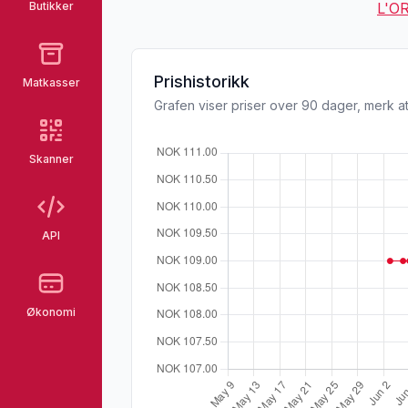
Butikker
L'O
Prishistorikk
Matkasser
Grafen viser priser over 90 dager, merk at
Skanner
API
Økonomi