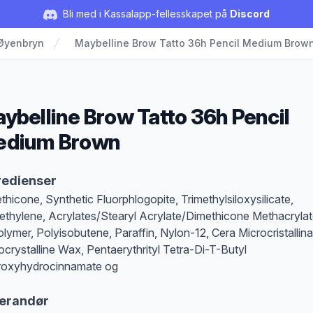
Bli med i Kassalapp-fellesskapet på
Discord
Øyenbryn
Maybelline Brow Tatto 36h Pencil Medium Brow
ybelline Brow Tatto 36h Pencil
edium Brown
duktbeskrivelse
redienser
thicone, Synthetic Fluorphlogopite, Trimethylsiloxysilicate,
ethylene, Acrylates/Stearyl Acrylate/Dimethicone Methacryla
lymer, Polyisobutene, Paraffin, Nylon-12, Cera Microcristallina
ocrystalline Wax, Pentaerythrityl Tetra-Di-T-Butyl
oxyhydrocinnamate og
erandør