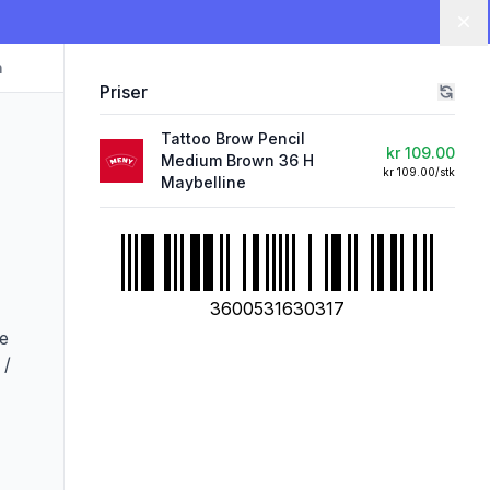
Lu
n
Priser
Tattoo Brow Pencil
kr 109.00
Medium Brown 36 H
kr 109.00/stk
Maybelline
3600531630317
te
 /