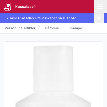
Kassalapp®
Bli med i Kassalapp-fellesskapet på
Discord
Lukk
Personlige artikler
Hårpleie
Shampo