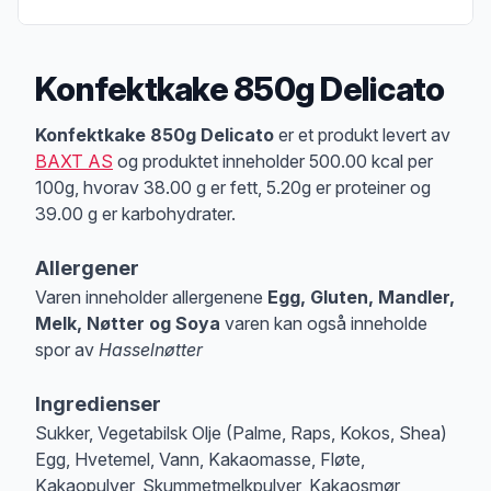
Konfektkake 850g Delicato
Produktbeskrivelse
Konfektkake 850g Delicato
er et produkt levert av
BAXT AS
og produktet inneholder 500.00 kcal per
100g, hvorav 38.00 g er fett, 5.20g er proteiner og
39.00 g er karbohydrater.
Allergener
Varen inneholder allergenene
Egg, Gluten, Mandler,
Melk, Nøtter og Soya
varen kan også inneholde
spor av
Hasselnøtter
Merk
at denne informasjonen er bare til informasjon, sjekk pakkningen og 
Ingredienser
Sukker, Vegetabilsk Olje (Palme, Raps, Kokos, Shea)
Egg, Hvetemel, Vann, Kakaomasse, Fløte,
Kakaopulver, Skummetmelkpulver, Kakaosmør,