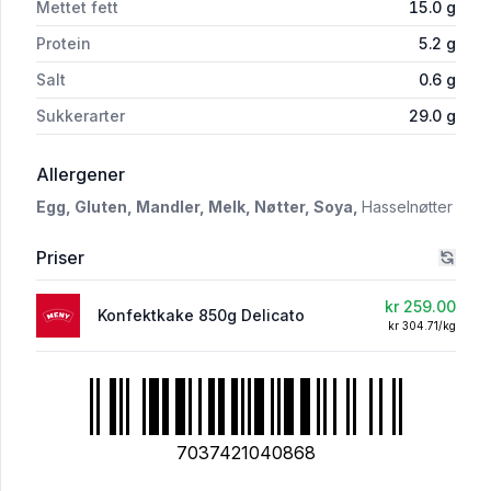
Mettet fett
15.0
g
Protein
5.2
g
Salt
0.6
g
Sukkerarter
29.0
g
i 'Konfektkake 850g Delicato'
Allergener
Egg,
Gluten,
Mandler,
Melk,
Nøtter,
Soya,
Hasselnøtter
Priser
kr 259.00
Konfektkake 850g Delicato
kr 304.71/kg
7037421040868