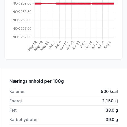
for 'Konfektkake 850g Delicato'
Næringsinnhold
per 100g
Kalorier
500
kcal
Energi
2,150
kj
Fett
38.0
g
Karbohydrater
39.0
g