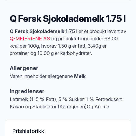
Q Fersk Sjokolademelk 1.75 l
Produktbeskrivelse
Q Fersk Sjokolademelk 1.75 l
er et produkt levert av
Q-MEIERIENE AS
og produktet inneholder 68.00
kcal per 100g, hvorav 1.50 g er fett, 3.40g er
proteiner og 10.00 g er karbohydrater.
Allergener
Varen inneholder allergenene
Melk
Merk
at denne informasjonen er bare til informasjon, sjekk pakkningen og 
Ingredienser
Lettmelk (1, 5 % Fett), 5 % Sukker, 1 % Fettredusert
Kakao og Stabilisator (Karragenan)Og Aroma
Prishistorikk