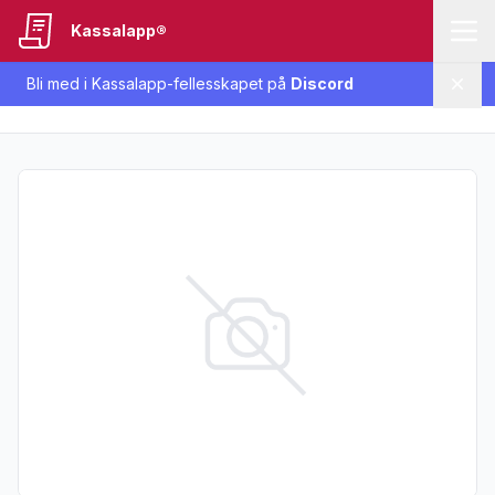
Kassalapp®
Bli med i Kassalapp-fellesskapet på
Discord
Lukk