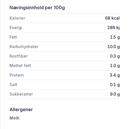
for 'Q Fersk Sjokolademelk 1.75 l'
Næringsinnhold
per 100g
Kalorier
68
kcal
Energi
286
kj
Fett
1.5
g
Karbohydrater
10.0
g
Kostfiber
0.3
g
Mettet fett
1.0
g
Protein
3.4
g
Salt
0.1
g
Sukkerarter
9.0
g
i 'Q Fersk Sjokolademelk 1.75 l'
Allergener
Melk