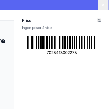
Lu
Priser
Ingen priser å vise
re
7028413002278