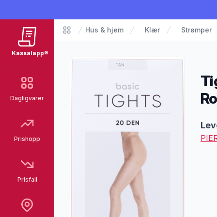
Hus & hjem
Klær
Strømper
Matvarer
Kassalapp®
Ti
Ro
Dagligvarer
Pro
Lev
PIE
Prishopp
Prisfall