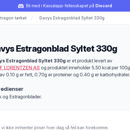
Bli med i Kassalapp-fellesskapet på
Discord
tragon tørket
Davys Estragonblad Syltet 330g
vys Estragonblad Syltet 330g
duktbeskrivelse
ys Estragonblad Syltet 330g
er et produkt levert av
F LORENTZEN AS
og produktet inneholder 5.50 kcal per 100g
av 0.10 g er fett, 0.70g er proteiner og 0.40 g er karbohydrater
redienser
k og Estragonblader.
 vi ikke innhenter priser hver dag så feil kan forekomme.