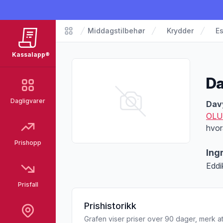
Middagstilbehør
Krydder
Es
Matvarer
Kassalapp®
Da
Dagligvarer
Pro
Dav
OLU
hvor
Prishopp
Ing
Eddi
Prisfall
Prishistorikk
Grafen viser priser over 90 dager, merk at