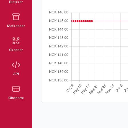
Butikker
Matkasser
Skanner
API
Økonomi