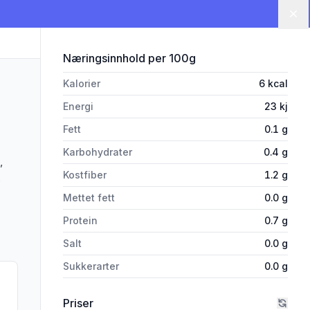
Lu
for 'Davys Estragonblad Syltet
Næringsinnhold
per 100g
Kalorier
6
kcal
Energi
23
kj
Fett
0.1
g
Karbohydrater
0.4
g
,
Kostfiber
1.2
g
.
Mettet fett
0.0
g
Protein
0.7
g
Salt
0.0
g
Sukkerarter
0.0
g
Priser