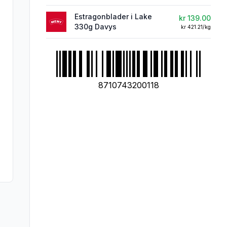
Estragonblader i Lake
kr 139.00
330g Davys
kr 421.21/kg
8710743200118