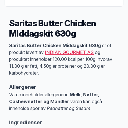
Saritas Butter Chicken
Middagskit 630g
Produktbeskrivelse
Saritas Butter Chicken Middagskit 630g
er et
produkt levert av
INDIAN GOURMET AS
og
produktet inneholder 120.00 kcal per 100g, hvorav
11.30 g er fett, 4.50g er proteiner og 23.30 g er
karbohydrater.
Allergener
Varen inneholder allergenene
Melk, Nøtter,
Cashewnøtter og Mandler
varen kan også
inneholde spor av
Peanøtter og Sesam
Merk
at denne informasjonen er bare til informasjon, sjekk pakkningen og 
Ingredienser