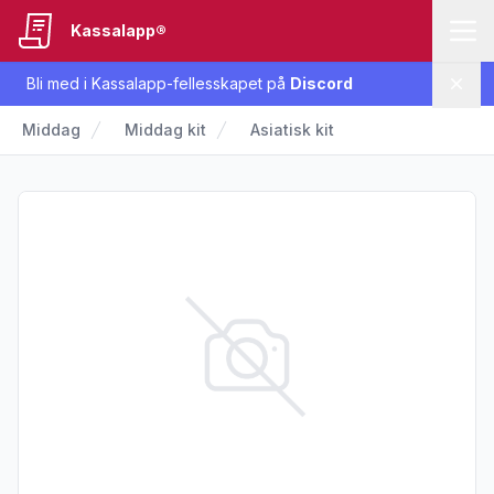
Kassalapp®
Bli med i Kassalapp-fellesskapet på
Discord
Lukk
Middag
Middag kit
Asiatisk kit