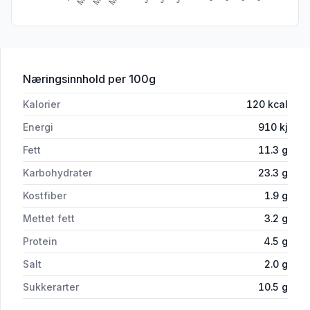
for 'Saritas Butter Chicken Middagskit
Næringsinnhold
per 100g
Kalorier
120
kcal
Energi
910
kj
Fett
11.3
g
Karbohydrater
23.3
g
Kostfiber
1.9
g
Mettet fett
3.2
g
Protein
4.5
g
Salt
2.0
g
Sukkerarter
10.5
g