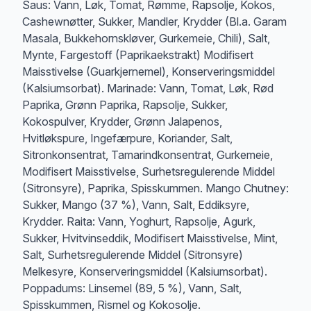
Saus: Vann, Løk, Tomat, Rømme, Rapsolje, Kokos,
Cashewnøtter, Sukker, Mandler, Krydder (Bl.a. Garam
Masala, Bukkehornskløver, Gurkemeie, Chili), Salt,
Mynte, Fargestoff (Paprikaekstrakt) Modifisert
Maisstivelse (Guarkjernemel), Konserveringsmiddel
(Kalsiumsorbat). Marinade: Vann, Tomat, Løk, Rød
Paprika, Grønn Paprika, Rapsolje, Sukker,
Kokospulver, Krydder, Grønn Jalapenos,
Hvitløkspure, Ingefærpure, Koriander, Salt,
Sitronkonsentrat, Tamarindkonsentrat, Gurkemeie,
Modifisert Maisstivelse, Surhetsregulerende Middel
(Sitronsyre), Paprika, Spisskummen. Mango Chutney:
Sukker, Mango (37 %), Vann, Salt, Eddiksyre,
Krydder. Raita: Vann, Yoghurt, Rapsolje, Agurk,
Sukker, Hvitvinseddik, Modifisert Maisstivelse, Mint,
Salt, Surhetsregulerende Middel (Sitronsyre)
Melkesyre, Konserveringsmiddel (Kalsiumsorbat).
Poppadums: Linsemel (89, 5 %), Vann, Salt,
Spisskummen, Rismel og Kokosolje.