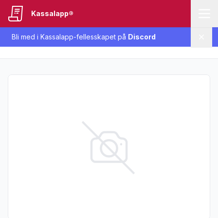
Kassalapp®
Bli med i Kassalapp-fellesskapet på
Discord
Lukk