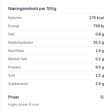
for 'Warburtons Crumpets 6 stk, 275 g
Næringsinnhold
per 100g
Kalorier
176
kcal
Energi
739
kj
Fett
0.8
g
Karbohydrater
35.3
g
Kostfiber
1.9
g
Mettet fett
0.2
g
Protein
6.0
g
Salt
1.5
g
Sukkerarter
2.0
g
Priser
Ingen priser å vise