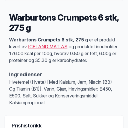
Warburtons Crumpets 6 stk,
275 g
Produktbeskrivelse
Warburtons Crumpets 6 stk, 275 g
er et produkt
levert av
ICELAND MAT AS
og produktet inneholder
176.00 kcal per 100g, hvorav 0.80 g er fett, 6.00g er
proteiner og 35.30 g er karbohydrater.
Ingredienser
Hvetemel (Hvete) [Med Kalsium, Jern, Niacin (B3)
Og Tiamin (B1)], Vann, Gjær, Hevingsmidler: E450,
E500, Salt, Sukker og Konserveringsmiddel:
Kalsiumpropionat
Prishistorikk