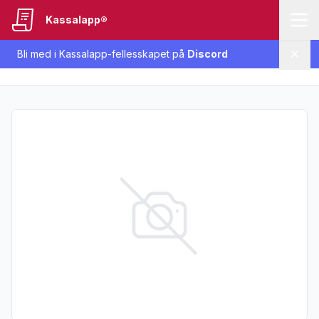
Kassalapp®
Bli med i Kassalapp-fellesskapet på
Discord
Lukk