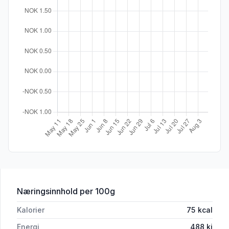
for 'Småbiff av Hval ca. 300 g'
Næringsinnhold
per 100g
Kalorier
75
kcal
Energi
488
kj