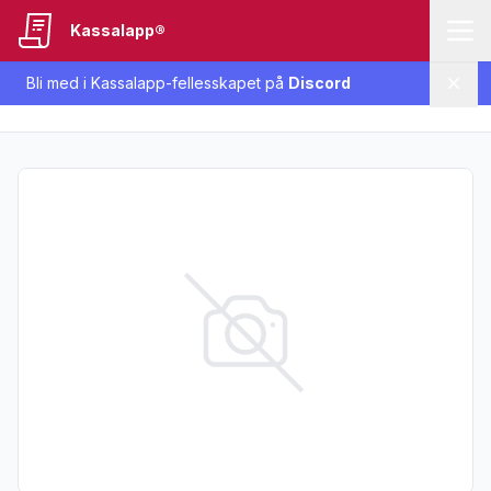
Kassalapp®
Bli med i Kassalapp-fellesskapet på
Discord
Lukk