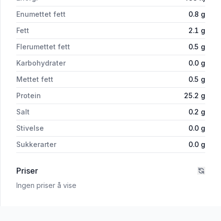
Enumettet fett
0.8
g
Fett
2.1
g
Flerumettet fett
0.5
g
Karbohydrater
0.0
g
Mettet fett
0.5
g
Protein
25.2
g
Salt
0.2
g
Stivelse
0.0
g
Sukkerarter
0.0
g
Priser
Ingen priser å vise