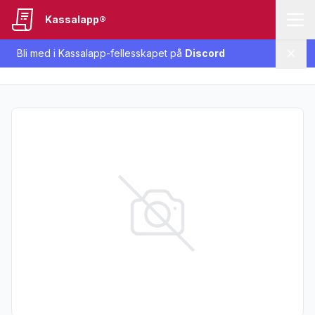
Kassalapp®
Bli med i Kassalapp-fellesskapet på
Discord
Lukk