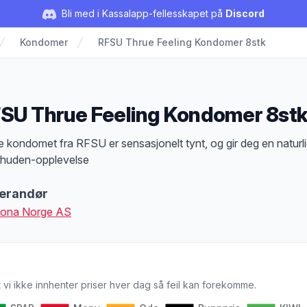
Bli med i Kassalapp-fellesskapet på
Discord
Kondomer
RFSU Thrue Feeling Kondomer 8stk
SU Thrue Feeling Kondomer 8st
duktbeskrivelse
e kondomet fra RFSU er sensasjonelt tynt, og gir deg en naturl
huden-opplevelse
erandør
sona Norge AS
 vi ikke innhenter priser hver dag så feil kan forekomme.