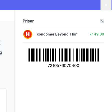
Lu
Priser
Kondomer Beyond Thin
kr 49.00
k
ig
7310576070400