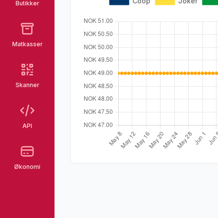
Butikker
Matkasser
Skanner
API
Økonomi