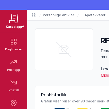
Personlige artikler
Apotekvarer
Matvarer
Kassalapp®
RF
Dagligvarer
Pro
Dett
nær-
Lev
Prishopp
Mid
Prisfall
Prishistorikk
Grafen viser priser over 90 dager, merk at