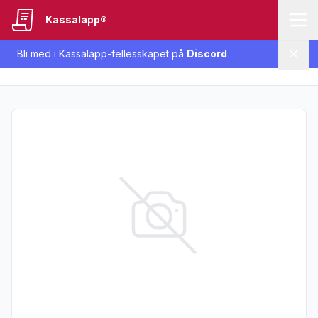
Kassalapp®
Bli med i Kassalapp-fellesskapet på
Discord
Lukk