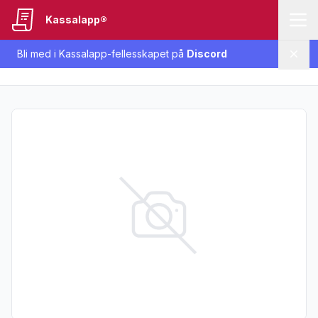
Kassalapp®
Bli med i Kassalapp-fellesskapet på
Discord
Lukk