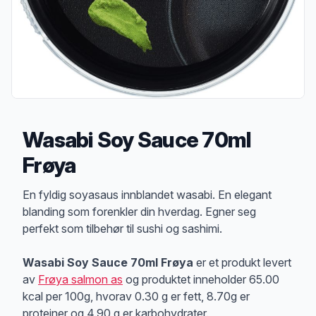
Wasabi Soy Sauce 70ml
Frøya
Produktbeskrivelse
En fyldig soyasaus innblandet wasabi. En elegant
blanding som forenkler din hverdag. Egner seg
perfekt som tilbehør til sushi og sashimi.
Wasabi Soy Sauce 70ml Frøya
er et produkt levert
av
Frøya salmon as
og produktet inneholder 65.00
kcal per 100g, hvorav 0.30 g er fett, 8.70g er
proteiner og 4.90 g er karbohydrater.