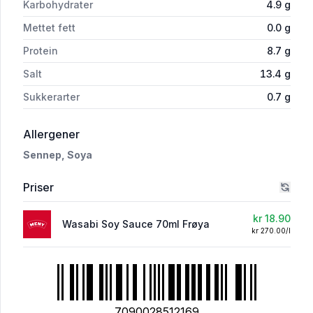
Karbohydrater
4.9
g
Mettet fett
0.0
g
Protein
8.7
g
Salt
13.4
g
Sukkerarter
0.7
g
i 'Wasabi Soy Sauce 70ml Frøya'
Allergener
Sennep,
Soya
Priser
kr 18.90
Wasabi Soy Sauce 70ml Frøya
kr 270.00/l
7090028512169