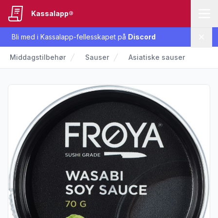
Kassalapp®
Bli med i Kassalapp-fellesskapet på
Discord
Lukk
Middagstilbehør
Sauser
Asiatiske sauser