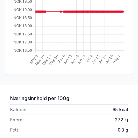
for 'Wasabi Soy Sauce 70ml Frøya'
Næringsinnhold
per 100g
Kalorier
65
kcal
Energi
272
kj
Fett
0.3
g