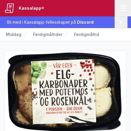
Kassalapp®
Bli med i Kassalapp-fellesskapet på
Discord
Lukk
Middag
Ferdigmåltider
Ferdigmåltid