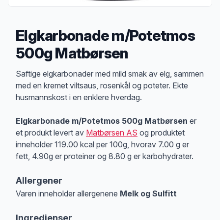
Elgkarbonade m/Potetmos
500g Matbørsen
Produktbeskrivelse
Saftige elgkarbonader med mild smak av elg, sammen
med en kremet viltsaus, rosenkål og poteter. Ekte
husmannskost i en enklere hverdag.
Elgkarbonade m/Potetmos 500g Matbørsen
er
et produkt levert av
Matbørsen AS
og produktet
inneholder 119.00 kcal per 100g, hvorav 7.00 g er
fett, 4.90g er proteiner og 8.80 g er karbohydrater.
Allergener
Varen inneholder allergenene
Melk og Sulfitt
Merk
at denne informasjonen er bare til informasjon, sjekk pakkningen og 
Ingredienser