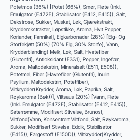
Potetmos (36%) [Potet (66%), Smør, Fløte (Inkl.
Emulgator (E472E), Stabilisator (E412, E415)), Salt,
Dekstrose, Sukker, Muskat, Løk, Gjærekstrakt,
Krydderekstrakter, Løpstikke, Aroma, Hvit Pepper,
Koriander, Fennikel], Elgkarbonader (28%) [Elg- Og
Storfekjøtt (50%) (70% Elg, 30% Storfe), Vann,
Krydderblanding( Melk, Løk, Salt, Hvetefiber
(Glutenfri), Antioksidant (E331), Pepper, Ingefær,
Aroma, Maltodekstrin, Mineralsalt (E511, E508)),
Potetmel, Fiber (Havrefiber (Glutenfri), Inulin,
Psyllium, Maltodekstrin, Potetfiber),
Viltkrydder(Krydder, Aroma, Løk, Paprika, Salt,
Røykaroma (Bøk))], Viltsaus (20%) [Vann, Fløte
(Inkl. Emulgator (E472E), Stabilisator (E412, E415)),
Seterrømme, Modifisert Stivelse, Brunost,
Viltfond(Vann, Konsentrert Viltfond, Salt, Røykaroma,
Sukker, Modifisert Stivelse, Eddik, Stabilisator
(E415)), Fargestoff (E150D)), Viltkrydder(Krydder,