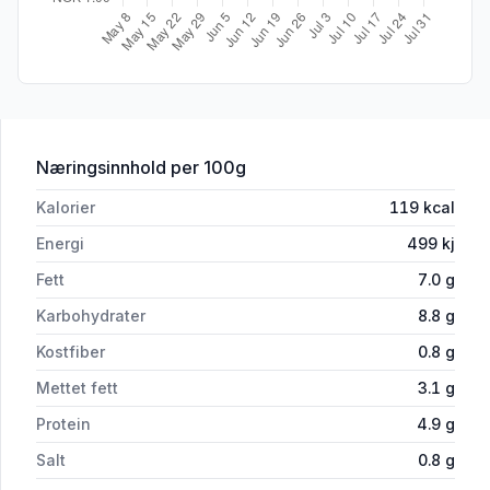
for 'Elgkarbonade m/Potetmos 500g M
Næringsinnhold
per 100g
Kalorier
119
kcal
Energi
499
kj
Fett
7.0
g
Karbohydrater
8.8
g
Kostfiber
0.8
g
Mettet fett
3.1
g
Protein
4.9
g
Salt
0.8
g