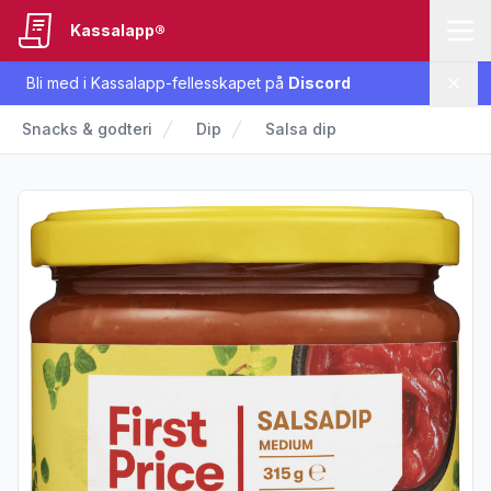
Kassalapp®
Bli med i Kassalapp-fellesskapet på
Discord
Lukk
Snacks & godteri
Dip
Salsa dip