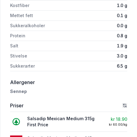
Kostfiber
1.0
g
Mettet fett
0.1
g
Sukkeralkoholer
0.0
g
Protein
0.8
g
Salt
1.9
g
Stivelse
3.0
g
Sukkerarter
6.5
g
i 'Salsadip Mexican Medium 315g First Price'
Allergener
Sennep
Priser
Salsadip Mexican Medium 315g
kr 18.90
First Price
kr 60.00/kg