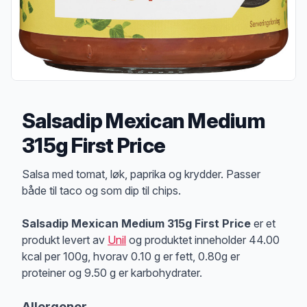
Salsadip Mexican Medium
315g First Price
Produktbeskrivelse
Salsa med tomat, løk, paprika og krydder. Passer
både til taco og som dip til chips.
Salsadip Mexican Medium 315g First Price
er et
produkt levert av
Unil
og produktet inneholder 44.00
kcal per 100g, hvorav 0.10 g er fett, 0.80g er
proteiner og 9.50 g er karbohydrater.
Allergener