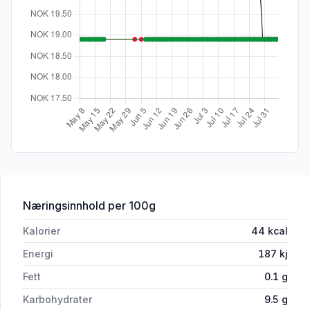
for 'Salsadip Mexican Medium 315g Firs
Næringsinnhold
per 100g
Kalorier
44
kcal
Energi
187
kj
Fett
0.1
g
Karbohydrater
9.5
g