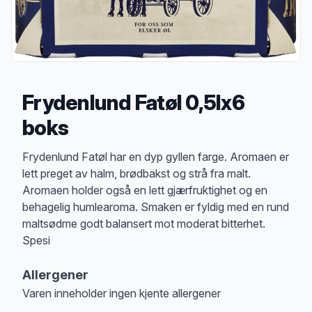
Frydenlund Fatøl 0,5lx6
boks
Produktbeskrivelse
Frydenlund Fatøl har en dyp gyllen farge. Aromaen er
lett preget av halm, brødbakst og strå fra malt.
Aromaen holder også en lett gjærfruktighet og en
behagelig humlearoma. Smaken er fyldig med en rund
maltsødme godt balansert mot moderat bitterhet.
Spesi
Allergener
Varen inneholder ingen kjente allergener
Merk
at denne informasjonen er bare til informasjon, sjekk pakkningen og 