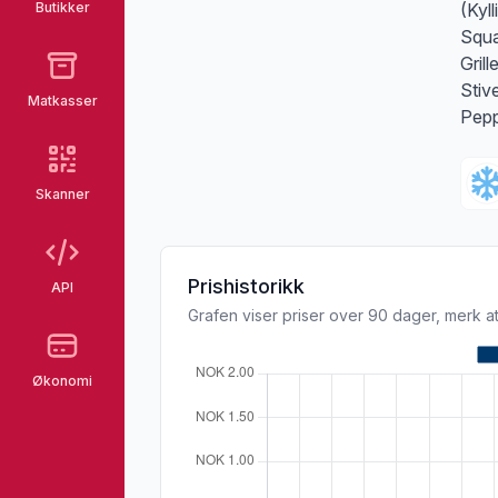
Butikker
(Kyll
Squa
Gril
Stiv
Matkasser
Pepp
Skanner
Prishistorikk
API
Grafen viser priser over 90 dager, merk at
Økonomi