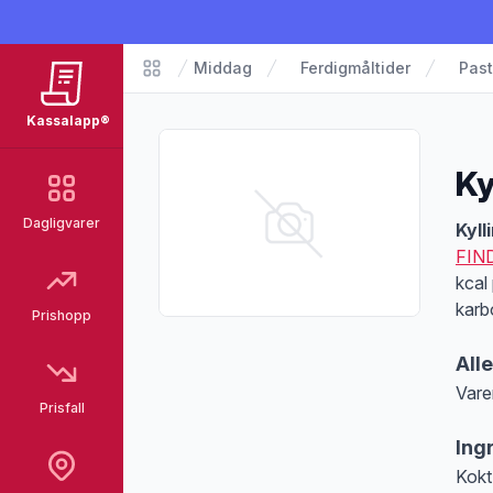
Middag
Ferdigmåltider
Past
Matvarer
Kassalapp®
Ky
Dagligvarer
Pro
Kyll
FIN
kcal
karb
Prishopp
All
Vare
Prisfall
Merk
Ing
Kokt