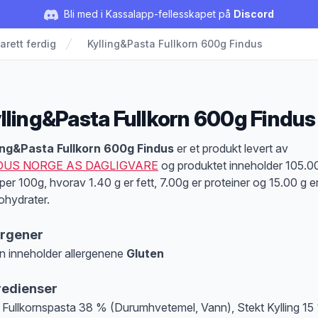
Bli med i Kassalapp-fellesskapet på
Discord
arett ferdig
Kylling&Pasta Fullkorn 600g Findus
lling&Pasta Fullkorn 600g Findus
duktbeskrivelse
ing&Pasta Fullkorn 600g Findus
er et produkt levert av
DUS NORGE AS DAGLIGVARE
og produktet inneholder 105.0
 per 100g, hvorav 1.40 g er fett, 7.00g er proteiner og 15.00 g e
ohydrater.
ergener
n inneholder allergenene
Gluten
at denne informasjonen er bare til informasjon, sjekk pakkningen og innholdsbesk
redienser
 Fullkornspasta 38 % (Durumhvetemel, Vann), Stekt Kylling 15