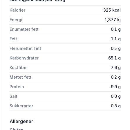
Kalorier
325
kcal
Energi
1,377
kj
Enumettet fett
0.1
g
Fett
1.1
g
Flerumettet fett
0.5
g
Karbohydrater
65.1
g
Kostfiber
7.6
g
Mettet fett
0.2
g
Protein
9.9
g
Salt
0.0
g
Sukkerarter
0.8
g
i 'Byggmel Siktet 1kg Møllerens'
Allergener
Gluten