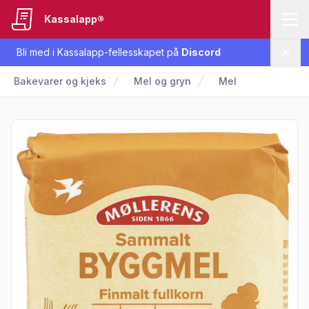
Kassalapp®
Bli med i Kassalapp-fellesskapet på
Discord
Lukk
Bakevarer og kjeks
Mel og gryn
Mel