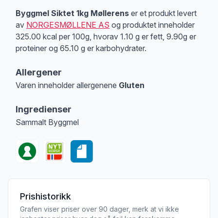
Byggmel Siktet 1kg Møllerens
er et produkt levert
av
NORGESMØLLENE AS
og produktet inneholder
325.00 kcal per 100g, hvorav 1.10 g er fett, 9.90g er
proteiner og 65.10 g er karbohydrater.
Allergener
Varen inneholder allergenene
Gluten
Merk
at denne informasjonen er bare til informasjon, sjekk pakkningen og 
Ingredienser
Sammalt Byggmel
Prishistorikk
Grafen viser priser over 90 dager, merk at vi ikke