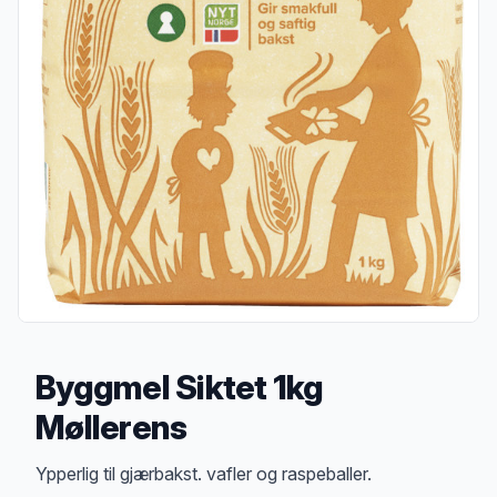
Byggmel Siktet 1kg
Møllerens
Produktbeskrivelse
Ypperlig til gjærbakst. vafler og raspeballer.