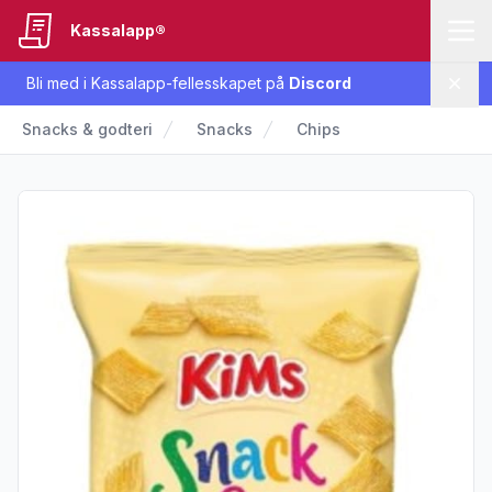
Kassalapp®
Bli med i Kassalapp-fellesskapet på
Discord
Lukk
Snacks & godteri
Snacks
Chips