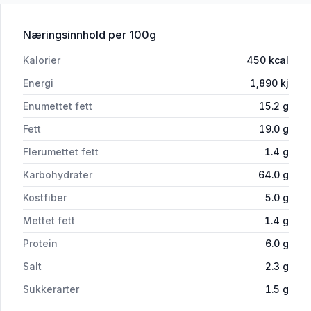
for 'Snack Chips 180g Kims'
Næringsinnhold
per 100g
Kalorier
450
kcal
Energi
1,890
kj
Enumettet fett
15.2
g
Fett
19.0
g
Flerumettet fett
1.4
g
Karbohydrater
64.0
g
Kostfiber
5.0
g
Mettet fett
1.4
g
Protein
6.0
g
Salt
2.3
g
Sukkerarter
1.5
g