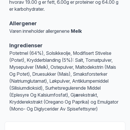
hvorav 19.00 g er fett, 6.00g er proteiner og 64.00 g
er karbohydrater.
Allergener
Varen inneholder allergenene
Melk
Merk
at denne informasjonen er bare til informasjon, sjekk pakkningen og 
Ingredienser
Potetmel (64%), Solsikkeolje, Modifisert Stivelse
(Potet), Krydderblanding (5%): Salt, Tomatpulver,
Mysepulver (Melk), Ostepulver, Maltodekstrin (Mais
Og Potet), Druesukker (Mais), Smaksforsterker
(Natriumglutamat), Løkpulver, Antiklumpemiddel
(Silisiumdioksid), Surhetsregulerende Middel
(Eplesyre Og Kalsiumfosfat), Gjærekstrakt,
Krydderekstrakt (Oregano Og Paprika) og Emulgator
(Mono- Og Diglycerider Av Spisefettsyrer)