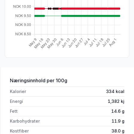
for 'Karve 14g Pos Hindu'
Næringsinnhold
per 100g
Kalorier
334
kcal
Energi
1,382
kj
Fett
14.6
g
Karbohydrater
11.9
g
Kostfiber
38.0
g