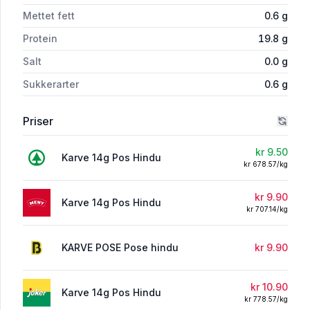
Mettet fett
0.6
g
Protein
19.8
g
Salt
0.0
g
Sukkerarter
0.6
g
Priser
kr 9.50
Karve 14g Pos Hindu
kr 678.57/kg
kr 9.90
Karve 14g Pos Hindu
kr 707.14/kg
KARVE POSE Pose hindu
kr 9.90
kr 10.90
Karve 14g Pos Hindu
kr 778.57/kg