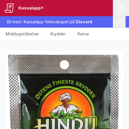
Kassalapp®
Bli med i Kassalapp-fellesskapet på
Discord
Lukk
Middagstilbehør
Krydder
Karve