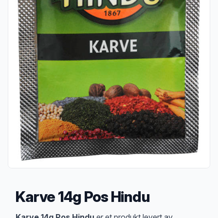
Karve 14g Pos Hindu
Produktbeskrivelse
Karve 14g Pos Hindu
er et produkt levert av