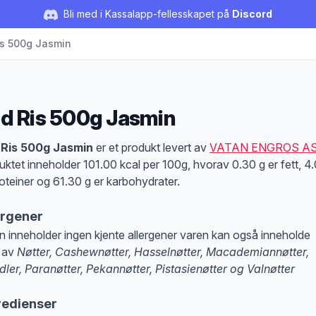
Bli med i Kassalapp-fellesskapet på
Discord
is 500g Jasmin
d Ris 500g Jasmin
duktbeskrivelse
 Ris 500g Jasmin
er et produkt levert av
VATAN ENGROS A
uktet inneholder 101.00 kcal per 100g, hvorav 0.30 g er fett, 4
roteiner og 61.30 g er karbohydrater.
ergener
n inneholder ingen kjente allergener varen kan også inneholde
 av
Nøtter, Cashewnøtter, Hasselnøtter, Macademiannøtter,
ler, Paranøtter, Pekannøtter, Pistasienøtter og Valnøtter
at denne informasjonen er bare til informasjon, sjekk pakkningen og innholdsbesk
redienser