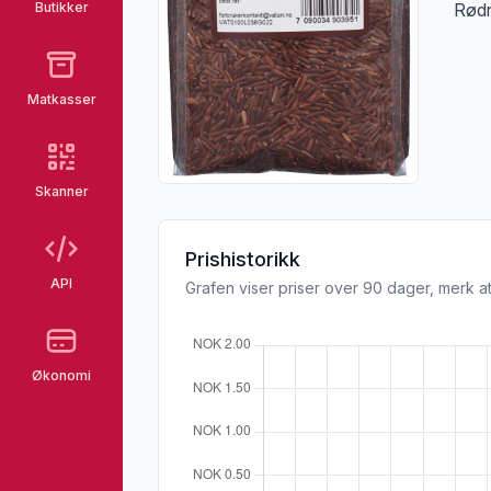
Butikker
Rødr
Matkasser
Skanner
Prishistorikk
API
Grafen viser priser over 90 dager, merk at
Økonomi