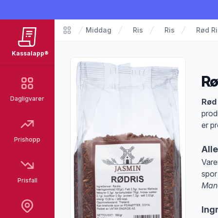
Middag
Ris
Ris
Rød R
Matvarer
Kassalapp®
Rø
Dagligvarer
Pro
Rød
prod
er p
Prishopp
All
Vare
spor
Prisfall
Mand
Merk
Ing