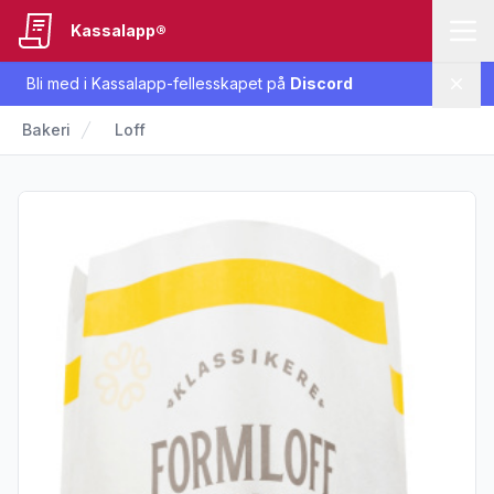
Kassalapp®
Bli med i Kassalapp-fellesskapet på
Discord
Lukk
Bakeri
Loff