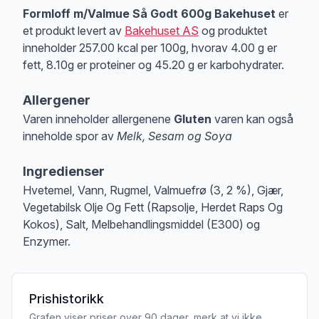
Produktbeskrivelse
Formloff m/Valmue Så Godt 600g Bakehuset
er
et produkt levert av
Bakehuset AS
og produktet
inneholder 257.00 kcal per 100g, hvorav 4.00 g er
fett, 8.10g er proteiner og 45.20 g er karbohydrater.
Allergener
Varen inneholder allergenene
Gluten
varen kan også
inneholde spor av
Melk, Sesam og Soya
Merk
at denne informasjonen er bare til informasjon, sjekk pakkningen og 
Ingredienser
Hvetemel, Vann, Rugmel, Valmuefrø (3, 2 %), Gjær,
Vegetabilsk Olje Og Fett (Rapsolje, Herdet Raps Og
Kokos), Salt, Melbehandlingsmiddel (E300) og
Enzymer.
Prishistorikk
Grafen viser priser over 90 dager, merk at vi ikke