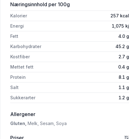
for 'Formloff m/Valmue Så Godt 600g 
Næringsinnhold
per 100g
Kalorier
257
kcal
Energi
1,075
kj
Fett
4.0
g
Karbohydrater
45.2
g
Kostfiber
2.7
g
Mettet fett
0.4
g
Protein
8.1
g
Salt
1.1
g
Sukkerarter
1.2
g
i 'Formloff m/Valmue Så Godt 600g Bakehus
Allergener
Gluten,
Melk,
Sesam,
Soya
Priser