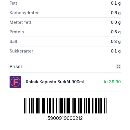
Fett
0.1
g
Karbohydrater
0.6
g
Mettet fett
0.0
g
Protein
0.6
g
Salt
0.3
g
Sukkerarter
0.1
g
Priser
Rolnik Kapusta Surkål 900ml
kr 39.90
5900919000212