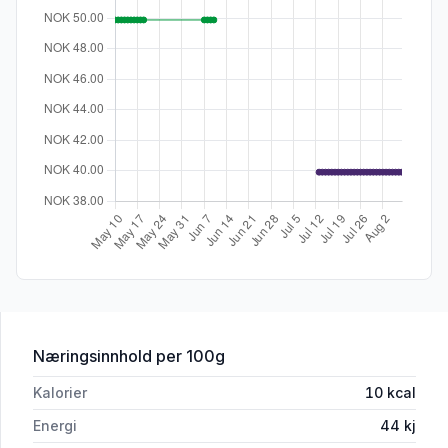
for 'Surkål 900ml Rolnik'
Næringsinnhold
per 100g
Kalorier
10
kcal
Energi
44
kj