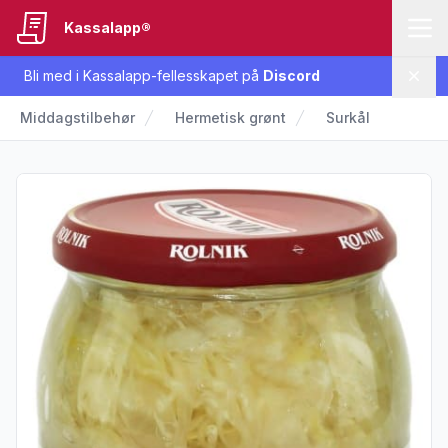
Kassalapp®
Bli med i Kassalapp-fellesskapet på
Discord
Lukk
Middagstilbehør
Hermetisk grønt
Surkål